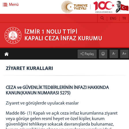
Menü
ENG
TR
İZMİR 1 NOLU T TİPİ KAPALI CEZA İNFAZ
İZMİR 1 NOLU T TİPİ
KAPALI CEZA İNFAZ KURUMU
KURUMU
A-
A+
Paylaş
ANASAYFA
KURUMUMUZ
ZİYARET KURALLARI
STOR PERDE
STOR ZEBRA PERDE ATÖLYESİ
CEZA ve GÜVENLİK TEDBİRLERİNİN İNFAZI HAKKINDA
HOBİ ATÖLYESİ
KANUN(KANUN NUMARASI 5275)
TİYATROLARIMIZ
Ziyaret ve görüşlerde uyulacak esaslar
ATÖLYE VE İŞ YURTLARI
Madde 86- (1) Kapalı ve açık ceza infaz kurumlarına ziyaret
H/T BİLGİLENDİRME
veya görüşe gelen resmî heyet ve özel kişiler, kurum
güvenliğini tehlikeye sokacak davranışlarda bulunamaz,
EMANET PARA