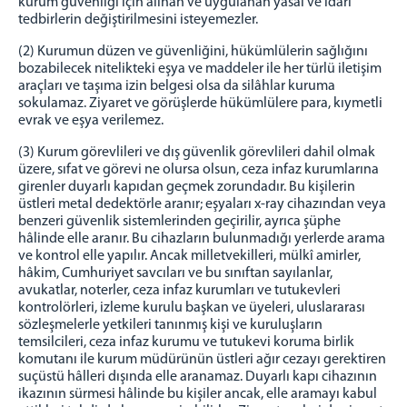
kurum güvenliği için alınan ve uygulanan yasal ve idarî
tedbirlerin değiştirilmesini isteyemezler.
ZİYARET BİLGİLENDİRME
ZİYARET YÖNETMELİĞİ
(2) Kurumun düzen ve güvenliğini, hükümlülerin sağlığını
bozabilecek nitelikteki eşya ve maddeler ile her türlü iletişim
ZİYARET KURALLARI
araçları ve taşıma izin belgesi olsa da silâhlar kuruma
Cenazeye Katılım ve Hasta Ziyareti İçin
sokulamaz. Ziyaret ve görüşlerde hükümlülere para, kıymetli
Doldurulacak Dilekçe Örneği
evrak ve eşya verilemez.
KAMPÜS CİK
(3) Kurum görevlileri ve dış güvenlik görevlileri dahil olmak
üzere, sıfat ve görevi ne olursa olsun, ceza infaz kurumlarına
İZMİR AÇIK CEZA İNFAZ KURUMU
girenler duyarlı kapıdan geçmek zorundadır. Bu kişilerin
İZMİR 1 NOLU KAPALI CİK
üstleri metal dedektörle aranır; eşyaları x-ray cihazından veya
benzeri güvenlik sistemlerinden geçirilir, ayrıca şüphe
İZMİR 2 NOLU KAPALI CİK
hâlinde elle aranır. Bu cihazların bulunmadığı yerlerde arama
İZMİR 3 NOLU KAPALI CİK
ve kontrol elle yapılır. Ancak milletvekilleri, mülkî amirler,
hâkim, Cumhuriyet savcıları ve bu sınıftan sayılanlar,
İZMİR 4 NOLU KAPALI CİK
avukatlar, noterler, ceza infaz kurumları ve tutukevleri
İZMİR KADIN KAPALI CİK
kontrolörleri, izleme kurulu başkan ve üyeleri, uluslararası
İZMİR ÇOCUK VE GENÇLİK KAPALI CİK
sözleşmelerle yetkileri tanınmış kişi ve kuruluşların
temsilcileri, ceza infaz kurumu ve tutukevi koruma birlik
PERSONEL
komutanı ile kurum müdürünün üstleri ağır cezayı gerektiren
suçüstü hâlleri dışında elle aranamaz. Duyarlı kapı cihazının
ŞİFRE İŞLEMLERİ
ikazının sürmesi hâlinde bu kişiler ancak, elle aramayı kabul