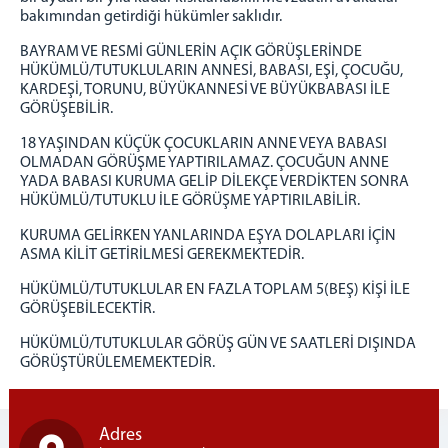
bakımından getirdiği hükümler saklıdır.
BAYRAM VE RESMİ GÜNLERİN AÇIK GÖRÜŞLERİNDE
HÜKÜMLÜ/TUTUKLULARIN ANNESİ, BABASI, EŞİ, ÇOCUĞU,
KARDEŞİ, TORUNU, BÜYÜKANNESİ VE BÜYÜKBABASI İLE
GÖRÜŞEBİLİR.
18 YAŞINDAN KÜÇÜK ÇOCUKLARIN ANNE VEYA BABASI
OLMADAN GÖRÜŞME YAPTIRILAMAZ. ÇOCUĞUN ANNE
YADA BABASI KURUMA GELİP DİLEKÇE VERDİKTEN SONRA
HÜKÜMLÜ/TUTUKLU İLE GÖRÜŞME YAPTIRILABİLİR.
KURUMA GELİRKEN YANLARINDA EŞYA DOLAPLARI İÇİN
ASMA KİLİT GETİRİLMESİ GEREKMEKTEDİR.
HÜKÜMLÜ/TUTUKLULAR EN FAZLA TOPLAM 5(BEŞ) KİŞİ İLE
GÖRÜŞEBİLECEKTİR.
HÜKÜMLÜ/TUTUKLULAR GÖRÜŞ GÜN VE SAATLERİ DIŞINDA
GÖRÜŞTÜRÜLEMEMEKTEDİR.
Adres