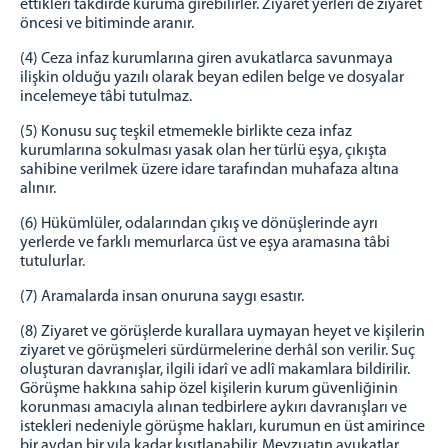
E-imza Sifre Videolu Anlatım
ettikleri takdirde kuruma girebilirler. Ziyaret yerleri de ziyaret
öncesi ve bitiminde aranır.
Uyap Şifre Alma Video
Telefondan Uyap Şifre Değiştirme İşlemleri
(4) Ceza infaz kurumlarına giren avukatlarca savunmaya
ilişkin olduğu yazılı olarak beyan edilen belge ve dosyalar
GİRİŞ BAĞLANTILARI
incelemeye tâbi tutulmaz.
Portal Giriş
(5) Konusu suç teşkil etmemekle birlikte ceza infaz
İntranet Giriş
kurumlarına sokulması yasak olan her türlü eşya, çıkışta
Uyap Giriş
sahibine verilmek üzere idare tarafından muhafaza altına
alınır.
Medsis Giriş
(6) Hükümlüler, odalarından çıkış ve dönüşlerinde ayrı
CTİK Giriş
yerlerde ve farklı memurlarca üst ve eşya aramasına tâbi
Uyap E-Posta Giriş
tutulurlar.
İLETİŞİM
(7) Aramalarda insan onuruna saygı esastır.
(8) Ziyaret ve görüşlerde kurallara uymayan heyet ve kişilerin
ziyaret ve görüşmeleri sürdürmelerine derhâl son verilir. Suç
oluşturan davranışlar, ilgili idarî ve adlî makamlara bildirilir.
Görüşme hakkına sahip özel kişilerin kurum güvenliğinin
korunması amacıyla alınan tedbirlere aykırı davranışları ve
istekleri nedeniyle görüşme hakları, kurumun en üst amirince
bir aydan bir yıla kadar kısıtlanabilir. Mevzuatın avukatlar