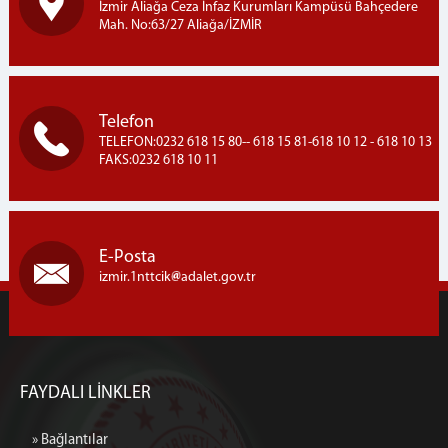
İzmir Aliağa Ceza İnfaz Kurumları Kampüsü Bahçedere
Mah. No:63/27 Aliağa/İZMİR
Telefon
TELEFON:0232 618 15 80-- 618 15 81-618 10 12 - 618 10 13
FAKS:0232 618 10 11
E-Posta
izmir.1nttcik
adalet.gov.tr
FAYDALI LİNKLER
» Bağlantılar