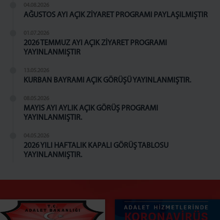
E-imza Sifre Videolu Anlatım
04.08.2026
Uyap Şifre Alma Video
AĞUSTOS AYI AÇIK ZİYARET PROGRAMI PAYLAŞILMIŞTIR
Telefondan Uyap Şifre Değiştirme İşlemleri
01.07.2026
GİRİŞ BAĞLANTILARI
2026 TEMMUZ AYI AÇIK ZİYARET PROGRAMI
YAYINLANMIŞTIR
Portal Giriş
İntranet Giriş
13.05.2026
KURBAN BAYRAMI AÇIK GÖRÜŞÜ YAYINLANMIŞTIR.
Uyap Giriş
Medsis Giriş
08.05.2026
MAYIS AYI AYLIK AÇIK GÖRÜŞ PROGRAMI
CTİK Giriş
YAYINLANMIŞTIR.
Uyap E-Posta Giriş
04.05.2026
İLETİŞİM
2026 YILI HAFTALIK KAPALI GÖRÜŞ TABLOSU
YAYINLANMIŞTIR.