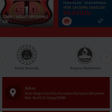
İZMİR 1 NOLU T TİPİ KAPALI
CİK
Adalet Bakanlığı
Anayasa Mahkemesi
Adres
İzmir Aliağa Ceza İnfaz Kurumları Kampüsü Bahçedere
Mah. No:63/27 Aliağa/İZMİR