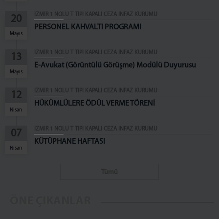
ZİYARET BİLGİLENDİRME
İZMİR 1 NOLU T TİPİ KAPALI CEZA İNFAZ KURUMU
20
ZİYARET YÖNETMELİĞİ
PERSONEL KAHVALTI PROGRAMI
Mayıs
ZİYARET KURALLARI
Cenazeye Katılım ve Hasta Ziyareti İçin
İZMİR 1 NOLU T TİPİ KAPALI CEZA İNFAZ KURUMU
13
Doldurulacak Dilekçe Örneği
E-Avukat (Görüntülü Görüşme) Modülü Duyurusu
Mayıs
KAMPÜS CİK
İZMİR 1 NOLU T TİPİ KAPALI CEZA İNFAZ KURUMU
İZMİR AÇIK CEZA İNFAZ KURUMU
12
HÜKÜMLÜLERE ÖDÜL VERME TÖRENİ
İZMİR 1 NOLU KAPALI CİK
Nisan
İZMİR 2 NOLU KAPALI CİK
İZMİR 1 NOLU T TİPİ KAPALI CEZA İNFAZ KURUMU
07
İZMİR 3 NOLU KAPALI CİK
KÜTÜPHANE HAFTASI
İZMİR 4 NOLU KAPALI CİK
Nisan
İZMİR KADIN KAPALI CİK
Tümü
İZMİR ÇOCUK VE GENÇLİK KAPALI CİK
PERSONEL
ÖNE ÇIKANLAR
ŞİFRE İŞLEMLERİ