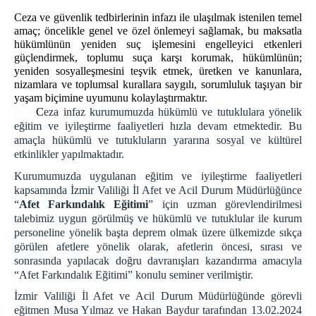
ZİYARET BİLGİLENDİRME
Ceza ve güvenlik tedbirlerinin infazı ile ulaşılmak istenilen temel
amaç; öncelikle genel ve özel önlemeyi sağlamak, bu maksatla
ZİYARET YÖNETMELİĞİ
hükümlünün yeniden suç işlemesini engelleyici etkenleri
ZİYARET KURALLARI
güçlendirmek, toplumu suça karşı korumak, hükümlünün;
yeniden sosyalleşmesini teşvik etmek, üretken ve kanunlara,
Cenazeye Katılım ve Hasta Ziyareti İçin
nizamlara ve toplumsal kurallara saygılı, sorumluluk taşıyan bir
Doldurulacak Dilekçe Örneği
yaşam biçimine uyumunu kolaylaştırmaktır.
KAMPÜS CİK
C
eza infaz kurumumuzda hükümlü ve tutuklulara yönelik
eğitim ve iyileştirme faaliyetleri hızla devam etmektedir. Bu
İZMİR AÇIK CEZA İNFAZ KURUMU
amaçla hükümlü ve tutukluların yararına sosyal ve kültürel
İZMİR 1 NOLU KAPALI CİK
etkinlikler yapılmaktadır.
İZMİR 2 NOLU KAPALI CİK
Kurumumuzda uygulanan eğitim ve iyileştirme faaliyetleri
kapsamında İzmir Valiliği İl Afet ve Acil Durum Müdürlüğünce
İZMİR 3 NOLU KAPALI CİK
“
Afet Farkındalık Eğitimi
” için uzman görevlendirilmesi
İZMİR 4 NOLU KAPALI CİK
talebimiz uygun görülmüş ve hükümlü ve tutuklular ile kurum
personeline yönelik başta deprem olmak üzere ülkemizde sıkça
İZMİR KADIN KAPALI CİK
görülen afetlere yönelik olarak, afetlerin öncesi, sırası ve
İZMİR ÇOCUK VE GENÇLİK KAPALI CİK
sonrasında yapılacak doğru davranışları kazandırma amacıyla
“Afet Farkındalık Eğitimi” konulu seminer verilmiştir.
PERSONEL
İzmir Valiliği İl Afet ve Acil Durum Müdürlüğünde görevli
ŞİFRE İŞLEMLERİ
eğitmen Musa Yılmaz ve Hakan Baydur tarafından 13.02.2024