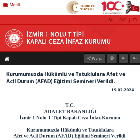
Menü
ENG
TR
İZMİR 1 NOLU T TİPİ KAPALI CEZA İNFAZ
İZMİR 1 NOLU T TİPİ
KAPALI CEZA İNFAZ KURUMU
KURUMU
A-
A+
Paylaş
ANASAYFA
KURUMUMUZ
Kurumumuzda Hükümlü ve Tutuklulara Afet ve
Acil Durum (AFAD) Eğitimi Semineri Verildi.
STOR PERDE
19.02.2024
STOR ZEBRA PERDE ATÖLYESİ
HOBİ ATÖLYESİ
T.C.
TİYATROLARIMIZ
ADALET BAKANLIĞI
İzmir 1 Nolu T Tipi Kapalı Ceza İnfaz Kurumu
ATÖLYE VE İŞ YURTLARI
H/T BİLGİLENDİRME
Kurumumuzda Hükümlü ve Tutuklulara
Afet ve Acil Durum (AFAD) Eğitimi Semineri Verildi.
EMANET PARA