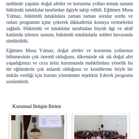
E-imza Sifre Videolu Anlatım
tarihinde yapılan doğal afetler ve korunma yolları temalı sunum
Uyap Şifre Alma Video
hükümlü tutuklular tarafından ilgiyle takip edildi. Eğitmen Musa
Yılmaz, hükümlü tutuklulara zaman zaman sorular sordu ve
Telefondan Uyap Şifre Değiştirme İşlemleri
onları programın içine çekerek dikkatlerini konuya vermelerini
GİRİŞ BAĞLANTILARI
sağladı. Hükümlü ve tutuklular tarafından büyük ilgi ve aktif
katılımla izlenen sunum, hükümlü tutuklularla sohbet havasında
Portal Giriş
sürdürüldü.
İntranet Giriş
Eğitmen Musa Yılmaz, doğal afetler ve korunma yollarının
Uyap Giriş
bilinmesinin çok önemli olduğunu, ülkemizde sık sık doğal afet
Medsis Giriş
yaşadığımızı ve ceza infaz kurumunda mahkûmlara yönelik bu
tür eğitimlerin çok anlamlı olduğunu ve kendilerine böyle bir
CTİK Giriş
imkân verdiği için kurum yönetimine teşekkür Ederek programı
Uyap E-Posta Giriş
sonlandırdı.
İLETİŞİM
Kurumsal İletişim Birimi