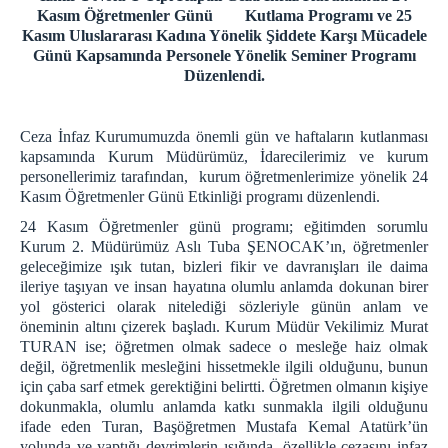
Kasım Öğretmenler Günü Kutlama Programı ve 25
ZİYARET BİLGİLENDİRME
Kasım Uluslararası Kadına Yönelik Şiddete Karşı Mücadele
ZİYARET YÖNETMELİĞİ
Günü Kapsamında Personele Yönelik Seminer Programı
Düzenlendi.
ZİYARET KURALLARI
Cenazeye Katılım ve Hasta Ziyareti İçin
Doldurulacak Dilekçe Örneği
Ceza İnfaz Kurumumuzda önemli gün ve haftaların kutlanması
kapsamında Kurum Müdürümüz, İdarecilerimiz ve kurum
KAMPÜS CİK
personellerimiz tarafından, kurum öğretmenlerimize yönelik 24
İZMİR AÇIK CEZA İNFAZ KURUMU
Kasım Öğretmenler Günü Etkinliği programı düzenlendi.
İZMİR 1 NOLU KAPALI CİK
24 Kasım Öğretmenler günü programı; eğitimden sorumlu
İZMİR 2 NOLU KAPALI CİK
Kurum 2. Müdürümüz Aslı Tuba ŞENOCAK’ın, öğretmenler
geleceğimize ışık tutan, bizleri fikir ve davranışları ile daima
İZMİR 3 NOLU KAPALI CİK
ileriye taşıyan ve insan hayatına olumlu anlamda dokunan birer
İZMİR 4 NOLU KAPALI CİK
yol gösterici olarak nitelediği sözleriyle günün anlam ve
öneminin altını çizerek başladı. Kurum Müdür Vekilimiz Murat
İZMİR KADIN KAPALI CİK
TURAN ise; öğretmen olmak sadece o mesleğe haiz olmak
İZMİR ÇOCUK VE GENÇLİK KAPALI CİK
değil, öğretmenlik mesleğini hissetmekle ilgili olduğunu, bunun
için çaba sarf etmek gerektiğini belirtti. Öğretmen olmanın kişiye
PERSONEL
dokunmakla, olumlu anlamda katkı sunmakla ilgili olduğunu
ŞİFRE İŞLEMLERİ
ifade eden Turan, Başöğretmen Mustafa Kemal Atatürk’ün
yolunda ve yaptığı devrimlerin ışığında, özellikle cezasını infaz