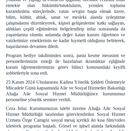
E-imza Sifre Videolu Anlatım
etmekte olan hükümlü/tutukluların, yeniden topluma
Uyap Şifre Alma Video
kazandırılma süreçlerinde, vatan sevgisi başta olmak üzere,
Telefondan Uyap Şifre Değiştirme İşlemleri
bilim, kültür, ahlak, sanat ve mesleki alanda iyileştirme
çalışmalarını düzenleyerek, kişisel gelişimlerine katkı sağlayan,
GİRİŞ BAĞLANTILARI
aldıkları çeşitli eğitimlerini belgelendirip infaz sonrasında da
Portal Giriş
yaşamlarına olumlu anlamda değer katan kurum öğretmen ve
vaizlerimize emeklerinin ne kadar kıymetli olduğunu belirterek,
İntranet Giriş
başarılarının devamını diledi.
Uyap Giriş
Program hediye takdiminden sonra, pasta kesme merasimi ve
Medsis Giriş
personellerimizin emeği ile hazırlanan ikramlıklar eşliğinde
CTİK Giriş
kurum öğretmenlerimizin görev bilinci konusundaki keyifli
sohbetleriyle sona erdi.
Uyap E-Posta Giriş
25 Kasım 2024 Uluslararası Kadına Yönelik Şiddeti Önlemeyle
İLETİŞİM
Mücadele Günü kapsamında Aile ve Sosyal Hizmetler Bakanlığı
Aliağa Aile Sosyal Hizmet Müdürlüğünce kurumumuz
personeline yönelik seminer verildi.
Ceza İnfaz Kurumumuzun talebi üzerine Aliağa Aile Sosyal
Hizmet Müdürlüğü tarafından görevlendirilen Sosyal Hizmet
Uzmanı Özge Camgöz sosyal mesaj içerikli iki kısa film/video
izleterek programa başladı. Görsel ve işitsel alanda farkındalık