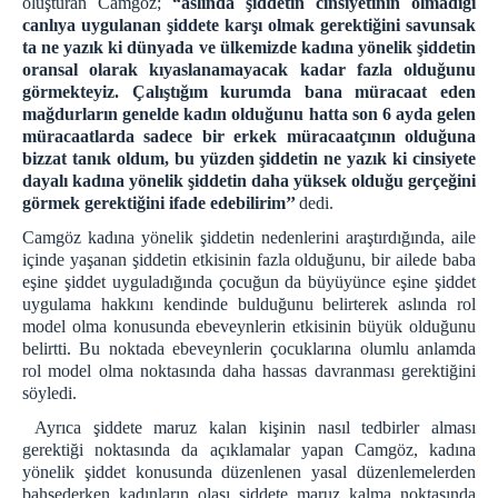
oluşturan Camgöz;
“aslında şiddetin cinsiyetinin olmadığı
canlıya uygulanan şiddete karşı olmak gerektiğini savunsak
ta ne yazık ki dünyada ve ülkemizde kadına yönelik şiddetin
oransal olarak kıyaslanamayacak kadar fazla olduğunu
görmekteyiz. Çalıştığım kurumda bana müracaat eden
mağdurların genelde kadın olduğunu hatta son 6 ayda gelen
müracaatlarda sadece bir erkek müracaatçının olduğuna
bizzat tanık oldum, bu yüzden şiddetin ne yazık ki cinsiyete
dayalı kadına yönelik şiddetin daha yüksek olduğu gerçeğini
görmek gerektiğini ifade edebilirim’’
dedi.
Camgöz kadına yönelik şiddetin nedenlerini araştırdığında, aile
içinde yaşanan şiddetin etkisinin fazla olduğunu, bir ailede baba
eşine şiddet uyguladığında çocuğun da büyüyünce eşine şiddet
uygulama hakkını kendinde bulduğunu belirterek aslında rol
model olma konusunda ebeveynlerin etkisinin büyük olduğunu
belirtti. Bu noktada ebeveynlerin çocuklarına olumlu anlamda
rol model olma noktasında daha hassas davranması gerektiğini
söyledi.
Ayrıca şiddete maruz kalan kişinin nasıl tedbirler alması
gerektiği noktasında da açıklamalar yapan Camgöz, kadına
yönelik şiddet konusunda düzenlenen yasal düzenlemelerden
bahsederken kadınların olası şiddete maruz kalma noktasında