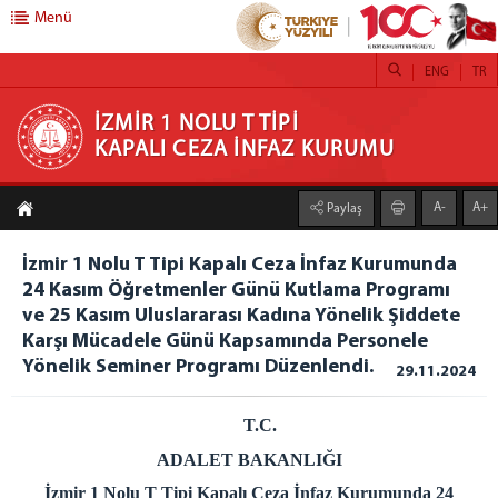
Menü
ENG
TR
İZMİR 1 NOLU T TİPİ KAPALI CEZA İNFAZ
İZMİR 1 NOLU T TİPİ
KAPALI CEZA İNFAZ KURUMU
KURUMU
A-
A+
Paylaş
ANASAYFA
KURUMUMUZ
İzmir 1 Nolu T Tipi Kapalı Ceza İnfaz Kurumunda
24 Kasım Öğretmenler Günü Kutlama Programı
STOR PERDE
ve 25 Kasım Uluslararası Kadına Yönelik Şiddete
STOR ZEBRA PERDE ATÖLYESİ
Karşı Mücadele Günü Kapsamında Personele
HOBİ ATÖLYESİ
Yönelik Seminer Programı Düzenlendi.
29.11.2024
TİYATROLARIMIZ
ATÖLYE VE İŞ YURTLARI
T.C.
H/T BİLGİLENDİRME
ADALET BAKANLIĞI
EMANET PARA
İzmir 1 Nolu T Tipi Kapalı Ceza İnfaz Kurumunda 24