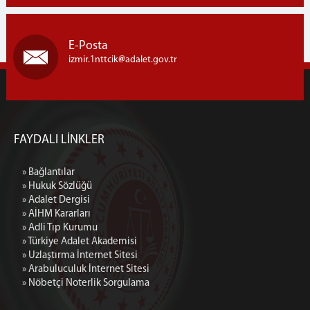
E-Posta
izmir.1nttcik
adalet.gov.tr
FAYDALI LİNKLER
» Bağlantılar
» Hukuk Sözlüğü
» Adalet Dergisi
» AİHM Kararları
» Adli Tıp Kurumu
» Türkiye Adalet Akademisi
» Uzlaştırma İnternet Sitesi
» Arabuluculuk İnternet Sitesi
» Nöbetçi Noterlik Sorgulama