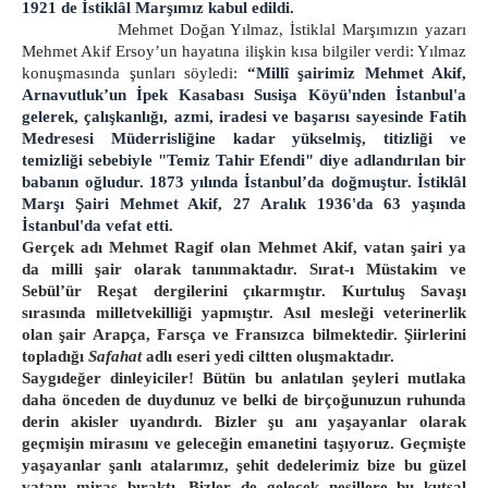
1921 de İstiklâl Marşımız kabul edildi.
Mehmet Doğan Yılmaz, İstiklal Marşımızın yazarı
Mehmet Akif Ersoy’un hayatına ilişkin kısa bilgiler verdi: Yılmaz
konuşmasında şunları söyledi:
“Millî şairimiz Mehmet Akif,
Arnavutluk’un İpek Kasabası Susişa Köyü'nden İstanbul'a
gelerek, çalışkanlığı, azmi, iradesi ve başarısı sayesinde Fatih
Medresesi Müderrisliğine kadar yükselmiş, titizliği ve
temizliği sebebiyle "Temiz Tahir Efendi" diye adlandırılan bir
babanın oğludur. 1873 yılında İstanbul’da doğmuştur.
İstiklâl
Marşı Şairi Mehmet Akif, 27 Aralık 1936'da 63 yaşında
İstanbul'da vefat etti.
Gerçek adı Mehmet Ragif olan Mehmet Akif, vatan şairi ya
da milli şair olarak tanınmaktadır. Sırat-ı Müstakim ve
Sebül’ür Reşat dergilerini çıkarmıştır. Kurtuluş Savaşı
sırasında milletvekilliği yapmıştır. Asıl mesleği veterinerlik
olan şair Arapça, Farsça ve Fransızca bilmektedir. Şiirlerini
topladığı
Safahat
adlı eseri yedi ciltten oluşmaktadır.
Saygıdeğer dinleyiciler! Bütün bu anlatılan şeyleri mutlaka
daha önceden de duydunuz ve belki de birçoğunuzun ruhunda
derin akisler uyandırdı. Bizler şu anı yaşayanlar olarak
geçmişin mirasını ve geleceğin emanetini taşıyoruz. Geçmişte
yaşayanlar şanlı atalarımız, şehit dedelerimiz bize bu güzel
vatanı miras bıraktı. Bizler de gelecek nesillere bu kutsal