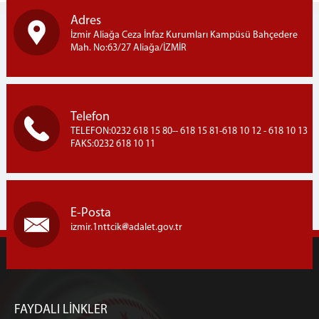
Adres
İzmir Aliağa Ceza İnfaz Kurumları Kampüsü Bahçedere
Mah. No:63/27 Aliağa/İZMİR
Telefon
TELEFON:0232 618 15 80-- 618 15 81-618 10 12 - 618 10 13
FAKS:0232 618 10 11
E-Posta
izmir.1nttcik
adalet.gov.tr
FAYDALI LİNKLER