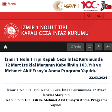
Menü
ENG
TR
İZMİR 1 NOLU T TİPİ KAPALI CEZA İNFAZ
İZMİR 1 NOLU T TİPİ
KAPALI CEZA İNFAZ KURUMU
KURUMU
A-
A+
Paylaş
ANASAYFA
KURUMUMUZ
İzmir 1 Nolu T Tipi Kapalı Ceza İnfaz Kurumunda
12 Mart İstiklal Marşının Kabulünün 103. Yılı ve
STOR PERDE
Mehmet Akif Ersoy’u Anma Programı Yapıldı.
STOR ZEBRA PERDE ATÖLYESİ
22.03.2024
HOBİ ATÖLYESİ
TİYATROLARIMIZ
İzmir 1 No.lu T Tipi Kapalı Ceza İnfaz Kurumunda 12
Mart
ATÖLYE VE İŞ YURTLARI
İstiklal Marşının
Kabulünün 103. Yılı ve Mehmet Akif Ersoy’u Anma Programı
H/T BİLGİLENDİRME
Yapıldı.
EMANET PARA