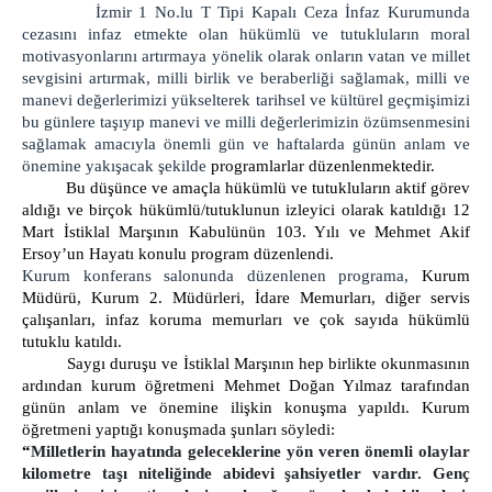
İzmir 1 No.lu T Tipi Kapalı Ceza İnfaz Kurumunda
ZİYARET BİLGİLENDİRME
cezasını infaz etmekte olan hükümlü ve tutukluların moral
ZİYARET YÖNETMELİĞİ
motivasyonlarını artırmaya yönelik olarak onların vatan ve millet
sevgisini artırmak, milli birlik ve beraberliği sağlamak, milli ve
ZİYARET KURALLARI
manevi değerlerimizi yükselterek tarihsel ve kültürel geçmişimizi
Cenazeye Katılım ve Hasta Ziyareti İçin
bu günlere taşıyıp manevi ve milli değerlerimizin özümsenmesini
Doldurulacak Dilekçe Örneği
sağlamak amacıyla önemli gün ve haftalarda günün anlam ve
önemine yakışacak şekilde
programlarlar düzenlenmektedir.
KAMPÜS CİK
Bu düşünce ve amaçla hükümlü ve tutukluların aktif görev
İZMİR AÇIK CEZA İNFAZ KURUMU
aldığı ve birçok hükümlü/tutuklunun izleyici olarak katıldığı 12
Mart İstiklal Marşının Kabulünün 103. Yılı ve Mehmet Akif
İZMİR 1 NOLU KAPALI CİK
Ersoy’un Hayatı konulu program düzenlendi.
İZMİR 2 NOLU KAPALI CİK
Kurum konferans salonunda düzenlenen programa,
Kurum
Müdürü, Kurum 2. Müdürleri, İdare Memurları, diğer servis
İZMİR 3 NOLU KAPALI CİK
çalışanları, infaz koruma memurları ve çok sayıda hükümlü
İZMİR 4 NOLU KAPALI CİK
tutuklu katıldı.
İZMİR KADIN KAPALI CİK
Saygı duruşu ve İstiklal Marşının hep birlikte okunmasının
ardından kurum öğretmeni Mehmet Doğan Yılmaz tarafından
İZMİR ÇOCUK VE GENÇLİK KAPALI CİK
günün anlam ve önemine ilişkin konuşma yapıldı. Kurum
PERSONEL
öğretmeni yaptığı konuşmada şunları söyledi:
“
Milletlerin hayatında geleceklerine yön veren önemli olaylar
ŞİFRE İŞLEMLERİ
kilometre taşı niteliğinde abidevi şahsiyetler vardır. Genç