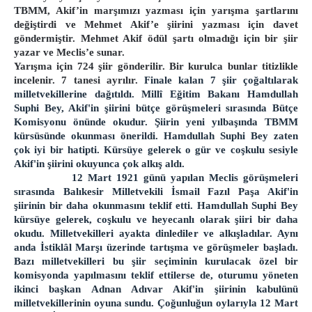
TBMM, Akif’in marşımızı yazması için yarışma şartlarını
değiştirdi ve Mehmet Akif’e şiirini yazması için davet
göndermiştir. Mehmet Akif ödül şartı olmadığı için bir şiir
yazar ve Meclis’e sunar.
Yarışma için 724 şiir gönderilir. Bir kurulca bunlar titizlikle
incelenir. 7 tanesi ayrılır.
Finale kalan 7 şiir çoğaltılarak
milletvekillerine dağıtıldı. Millî Eğitim Bakanı Hamdullah
Suphi Bey, Akif'in şiirini bütçe görüşmeleri sırasında Bütçe
Komisyonu önünde okudur. Şiirin yeni yılbaşında TBMM
kürsüsünde okunması önerildi. Hamdullah Suphi Bey zaten
çok iyi bir hatipti. Kürsüye gelerek o gür ve coşkulu sesiyle
Akif'in şiirini okuyunca çok alkış aldı.
12 Mart 1921 günü yapılan Meclis görüşmeleri
sırasında Balıkesir Milletvekili İsmail Fazıl Paşa Akif'in
şiirinin bir daha okunmasını teklif etti. Hamdullah Suphi Bey
kürsüye gelerek, coşkulu ve heyecanlı olarak şiiri bir daha
okudu. Milletvekilleri ayakta dinlediler ve alkışladılar. Aynı
anda İstiklâl Marşı üzerinde tartışma ve görüşmeler başladı.
Bazı milletvekilleri bu şiir seçiminin kurulacak özel bir
komisyonda yapılmasını teklif ettilerse de, oturumu yöneten
ikinci başkan Adnan Adıvar Akif'in şiirinin kabulünü
milletvekillerinin oyuna sundu. Çoğunluğun oylarıyla 12 Mart