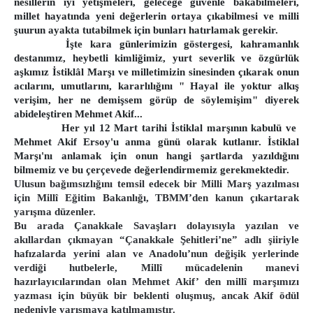
E-imza Sifre Videolu Anlatım
nesillerin iyi yetişmeleri, geleceğe güvenle bakabilmeleri,
millet hayatında yeni değerlerin ortaya çıkabilmesi ve milli
Uyap Şifre Alma Video
şuurun ayakta tutabilmek için bunları hatırlamak gerekir.
Telefondan Uyap Şifre Değiştirme İşlemleri
İşte kara günlerimizin göstergesi, kahramanlık
destanımız, heybetli kimliğimiz, yurt severlik ve özgürlük
GİRİŞ BAĞLANTILARI
aşkımız İstiklâl Marşı ve milletimizin sinesinden çıkarak onun
Portal Giriş
acılarını, umutlarını, kararlılığını " Hayal ile yoktur alkış
İntranet Giriş
verişim, her ne demişsem görüp de söylemişim" diyerek
abideleştiren Mehmet Akif...
Uyap Giriş
Her yıl 12 Mart tarihi İstiklal marşının kabulü ve
Medsis Giriş
Mehmet Akif Ersoy'u anma günü olarak kutlanır. İstiklal
Marşı'nı anlamak için onun hangi şartlarda yazıldığını
CTİK Giriş
bilmemiz ve bu çerçevede değerlendirmemiz gerekmektedir.
Uyap E-Posta Giriş
Ulusun bağımsızlığını temsil edecek bir Milli Marş yazılması
için Millî Eğitim Bakanlığı, TBMM’den kanun çıkartarak
İLETİŞİM
yarışma düzenler.
Bu arada Çanakkale Savaşları dolayısıyla yazılan ve
akıllardan çıkmayan “Çanakkale Şehitleri’ne” adlı şiiriyle
hafızalarda yerini alan ve Anadolu’nun değişik yerlerinde
verdiği hutbelerle, Millî mücadelenin manevi
hazırlayıcılarından olan Mehmet Akif’ den millî marşımızı
yazması için büyük bir beklenti oluşmuş, ancak Akif ödül
nedeniyle yarışmaya katılmamıştır.