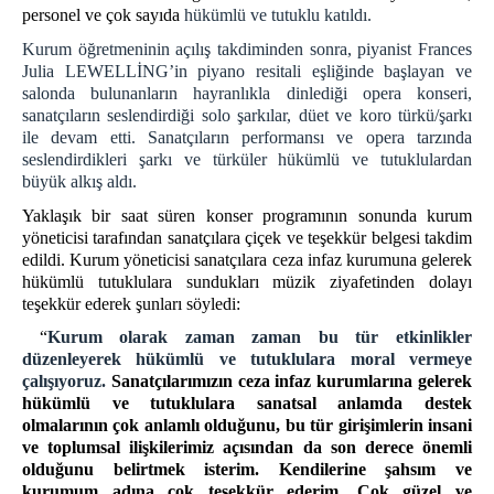
E-imza Sifre Videolu Anlatım
personel ve çok sayıda
hükümlü ve tutuklu katıldı.
Uyap Şifre Alma Video
Kurum öğretmeninin açılış takdiminden sonra, piyanist Frances
Telefondan Uyap Şifre Değiştirme İşlemleri
Julia LEWELLİNG’in piyano resitali eşliğinde başlayan ve
salonda bulunanların hayranlıkla dinlediği opera konseri,
GİRİŞ BAĞLANTILARI
sanatçıların seslendirdiği solo şarkılar, düet ve koro türkü/şarkı
Portal Giriş
ile devam etti. Sanatçıların performansı ve opera tarzında
İntranet Giriş
seslendirdikleri şarkı ve türküler hükümlü ve tutuklulardan
büyük alkış aldı.
Uyap Giriş
Yaklaşık bir saat süren konser programının sonunda kurum
Medsis Giriş
yöneticisi tarafından sanatçılara çiçek ve teşekkür belgesi takdim
CTİK Giriş
edildi. Kurum yöneticisi sanatçılara ceza infaz kurumuna gelerek
Uyap E-Posta Giriş
hükümlü tutuklulara sundukları müzik ziyafetinden dolayı
teşekkür ederek şunları söyledi:
İLETİŞİM
“
Kurum olarak zaman zaman bu tür etkinlikler
düzenleyerek hükümlü ve tutuklulara moral vermeye
çalışıyoruz.
Sanatçılarımızın ceza infaz kurumlarına gelerek
hükümlü ve tutuklulara sanatsal anlamda destek
olmalarının çok anlamlı olduğunu, bu tür girişimlerin insani
ve toplumsal ilişkilerimiz açısından da son derece önemli
olduğunu belirtmek isterim. Kendilerine şahsım ve
kurumum adına çok teşekkür ederim. Çok güzel ve