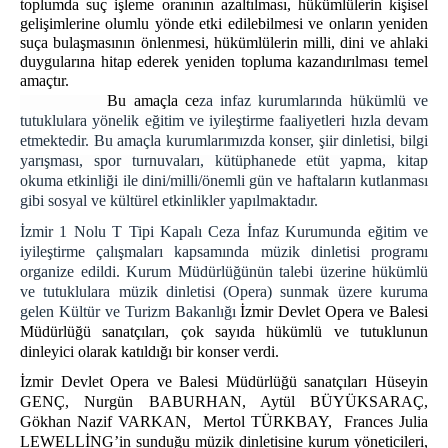
toplumda suç işleme oranının azaltılması, hükümlülerin kişisel
gelişimlerine olumlu yönde etki edilebilmesi ve onların yeniden
ZİYARET BİLGİLENDİRME
suça bulaşmasının önlenmesi, hükümlülerin milli, dini ve ahlaki
ZİYARET YÖNETMELİĞİ
duygularına hitap ederek yeniden topluma kazandırılması temel
ZİYARET KURALLARI
amaçtır.
Bu amaçla ce
za infaz kurumlarında hükümlü ve
Cenazeye Katılım ve Hasta Ziyareti İçin
tutuklulara yönelik eğitim ve iyileştirme faaliyetleri hızla devam
Doldurulacak Dilekçe Örneği
etmektedir. Bu amaçla kurumlarımızda konser, şiir dinletisi, bilgi
KAMPÜS CİK
yarışması, spor turnuvaları, kütüphanede etüt yapma, kitap
okuma etkinliği ile dini/milli/önemli gün ve haftaların kutlanması
İZMİR AÇIK CEZA İNFAZ KURUMU
gibi sosyal ve kültürel etkinlikler yapılmaktadır.
İZMİR 1 NOLU KAPALI CİK
İzmir 1 Nolu T Tipi Kapalı Ceza İnfaz Kurumunda eğitim ve
İZMİR 2 NOLU KAPALI CİK
iyileştirme çalışmaları kapsamında müzik dinletisi programı
organize edildi. Kurum Müdürlüğünün talebi üzerine hükümlü
İZMİR 3 NOLU KAPALI CİK
ve tutuklulara müzik dinletisi (Opera) sunmak üzere kuruma
İZMİR 4 NOLU KAPALI CİK
gelen Kültür ve Turizm Bakanlığı
İzmir Devlet Opera ve Balesi
İZMİR KADIN KAPALI CİK
Müdürlüğü sanatçıları, çok sayıda hükümlü ve tutuklunun
dinleyici olarak katıldığı bir konser verdi.
İZMİR ÇOCUK VE GENÇLİK KAPALI CİK
İzmir Devlet Opera ve Balesi Müdürlüğü sanatçıları Hüseyin
PERSONEL
GENÇ, Nurgün BABURHAN, Aytül BÜYÜKSARAÇ,
Gökhan Nazif VARKAN, Mertol TÜRKBAY, Frances Julia
ŞİFRE İŞLEMLERİ
LEWELLİNG’in sunduğu müzik dinletisine kurum yöneticileri,