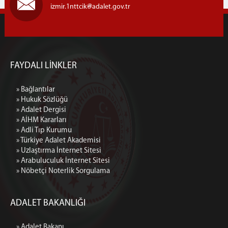
izmir.1nttcik
adalet.gov.tr
FAYDALI LİNKLER
» Bağlantılar
» Hukuk Sözlüğü
» Adalet Dergisi
» AİHM Kararları
» Adli Tıp Kurumu
» Türkiye Adalet Akademisi
» Uzlaştırma İnternet Sitesi
» Arabuluculuk İnternet Sitesi
» Nöbetçi Noterlik Sorgulama
ADALET BAKANLIĞI
» Adalet Bakanı