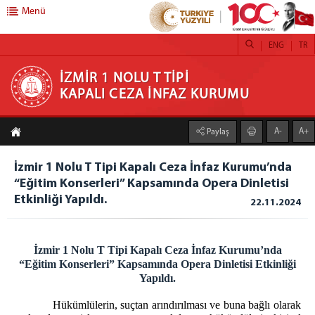
Menü
ENG
TR
İZMİR 1 NOLU T TİPİ KAPALI CEZA İNFAZ
İZMİR 1 NOLU T TİPİ
KAPALI CEZA İNFAZ KURUMU
KURUMU
A-
A+
Paylaş
ANASAYFA
KURUMUMUZ
İzmir 1 Nolu T Tipi Kapalı Ceza İnfaz Kurumu’nda
“Eğitim Konserleri” Kapsamında Opera Dinletisi
STOR PERDE
Etkinliği Yapıldı.
22.11.2024
STOR ZEBRA PERDE ATÖLYESİ
HOBİ ATÖLYESİ
TİYATROLARIMIZ
İzmir 1 Nolu T Tipi Kapalı Ceza İnfaz Kurumu’nda
“Eğitim Konserleri” Kapsamında Opera Dinletisi Etkinliği
ATÖLYE VE İŞ YURTLARI
Yapıldı.
H/T BİLGİLENDİRME
Hükümlülerin, suçtan arındırılması ve buna bağlı olarak
EMANET PARA