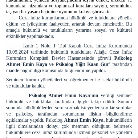
kanunlara, nizamlara ve toplumsal kurallara saygılı, sorumluluk
ZİYARET BİLGİLENDİRME
taşıyan bir yaşam biçimine uyumunu kolaylaştırmaktır.
ZİYARET YÖNETMELİĞİ
C
eza infaz kurumlarında hükümlü ve tutuklulara yönelik
eğitim ve iyileştirme faaliyetleri artarak devam etmektedir. Bu
ZİYARET KURALLARI
amaçla hükümlü ve tutukluların yararına sosyal ve kültürel
Cenazeye Katılım ve Hasta Ziyareti İçin
etkinlikler yapılmaktadır.
Doldurulacak Dilekçe Örneği
İzmir 1 Nolu T Tipi Kapalı Ceza İnfaz Kurumunda
KAMPÜS CİK
10.05.2024 tarihinde hükümlü tutuklulara Aliağa Ceza İnfaz
Kurumları Kampüsü Devlet Hastanesinde görevli
Psikolog
İZMİR AÇIK CEZA İNFAZ KURUMU
Ahmet Emin Kaya ve Psikolog Yiğit Kaan Gür'
tarafından
İZMİR 1 NOLU KAPALI CİK
madde bağımlılığı konusunda bilgilendirme yapıldı.
İZMİR 2 NOLU KAPALI CİK
Seminere kurum yöneticileri ve öğretmenler ile istekli hükümlü
İZMİR 3 NOLU KAPALI CİK
ve tutuklular katıldı.
İZMİR 4 NOLU KAPALI CİK
Psikolog Ahmet Emin Kaya’nın
verdiği seminer
hükümlü ve tutuklular tarafından ilgiyle takip edildi. Sunum
İZMİR KADIN KAPALI CİK
sonunda hükümlülerden soru sormak isteyenler sorular sordular
İZMİR ÇOCUK VE GENÇLİK KAPALI CİK
ve psikolog tarafından sorunlarına ilişkin bilgilendirme
açıklamalar yapıldı. Psikolog
Ahmet Emin Kaya,
hükümlülerin
PERSONEL
ilgili olmalarından dolayı çok memnun olduğunu belirterek
ŞİFRE İŞLEMLERİ
hükümlülere ceza infaz kurumunda uzman personel ve yönetim