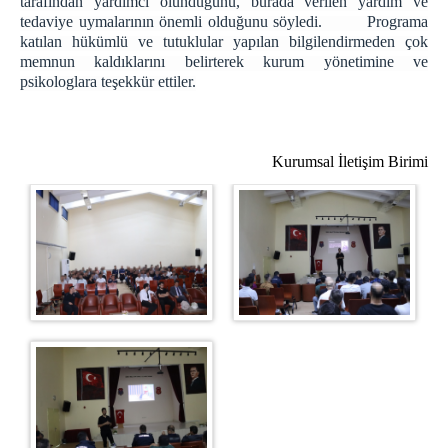
tarafından yardımcı olunduğunu, burada verilen yardım ve
E-imza Sifre Videolu Anlatım
tedaviye uymalarının önemli olduğunu söyledi. Programa
Uyap Şifre Alma Video
katılan hükümlü ve tutuklular yapılan bilgilendirmeden çok
Telefondan Uyap Şifre Değiştirme İşlemleri
memnun kaldıklarını belirterek kurum yönetimine ve
psikologlara teşekkür ettiler.
GİRİŞ BAĞLANTILARI
Portal Giriş
İntranet Giriş
Kurumsal İletişim Birimi
Uyap Giriş
Medsis Giriş
CTİK Giriş
Uyap E-Posta Giriş
İLETİŞİM