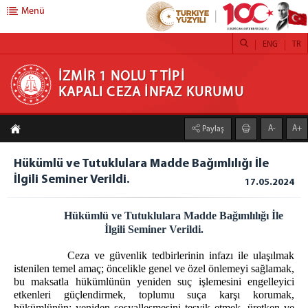
Menü
ENG
TR
İZMİR 1 NOLU T TİPİ KAPALI CEZA İNFAZ
İZMİR 1 NOLU T TİPİ
KAPALI CEZA İNFAZ KURUMU
KURUMU
A-
A+
Paylaş
ANASAYFA
KURUMUMUZ
Hükümlü ve Tutuklulara Madde Bağımlılığı İle
İlgili Seminer Verildi.
STOR PERDE
17.05.2024
STOR ZEBRA PERDE ATÖLYESİ
Hükümlü ve Tutuklulara Madde Bağımlılığı İle
HOBİ ATÖLYESİ
İlgili Seminer Verildi.
TİYATROLARIMIZ
Ceza ve güvenlik tedbirlerinin infazı ile ulaşılmak
ATÖLYE VE İŞ YURTLARI
istenilen temel amaç; öncelikle genel ve özel önlemeyi sağlamak,
bu maksatla hükümlünün yeniden suç işlemesini engelleyici
H/T BİLGİLENDİRME
etkenleri güçlendirmek, toplumu suça karşı korumak,
EMANET PARA
hükümlünün; yeniden sosyalleşmesini teşvik etmek, üretken ve