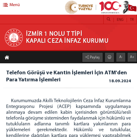
Menü
ENG
TR
İZMİR 1 NOLU T TİPİ KAPALI CEZA İNFAZ
İZMİR 1 NOLU T TİPİ
KAPALI CEZA İNFAZ KURUMU
KURUMU
A-
A+
Paylaş
ANASAYFA
KURUMUMUZ
Telefon Görüşü ve Kantin İşlemleri İçin ATM'den
Para Yatırma İşlemleri
STOR PERDE
18.09.2024
STOR ZEBRA PERDE ATÖLYESİ
HOBİ ATÖLYESİ
Kurumumuzda Akıllı Teknolojilerin Ceza İnfaz Kurumlarına
Entegrasyonu Projesi (ACEP) kapsamında uygulamaya
TİYATROLARIMIZ
alınmaya devam edilen kabin içerisinden görüntülü/sesli
ATÖLYE VE İŞ YURTLARI
telefonla görüşme sisteminden faydalanmak için hükümlü ve
tutukluların adlarına tanımlı kartlara yakınlarının para
H/T BİLGİLENDİRME
yüklemeleri gerekmektedir. Hükümlü ve tutuklular,
EMANET PARA
kendilerine dağıtılan kartlara para yüklemesi yaptırabilmek