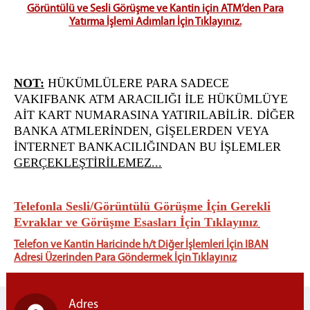
E-imza Sifre Videolu Anlatım
Görüntülü ve Sesli Görüşme ve Kantin için ATM’den Para
Uyap Şifre Alma Video
Yatırma İşlemi Adımları İçin Tıklayınız.
Telefondan Uyap Şifre Değiştirme İşlemleri
GİRİŞ BAĞLANTILARI
Portal Giriş
NOT:
HÜKÜMLÜLERE PARA SADECE
İntranet Giriş
VAKIFBANK ATM ARACILIĞI İLE HÜKÜMLÜYE
AİT KART NUMARASINA YATIRILABİLİR. DİĞER
Uyap Giriş
BANKA ATMLERİNDEN, GİŞELERDEN VEYA
Medsis Giriş
İNTERNET BANKACILIĞINDAN BU İŞLEMLER
CTİK Giriş
GERÇEKLEŞTİRİLEMEZ...
Uyap E-Posta Giriş
İLETİŞİM
Telefonla Sesli/Görüntülü Görüşme İçin Gerekli
Evraklar ve Görüşme Esasla
rı İçin Tıklayınız
Telefon ve Kantin Haricinde h/t Diğer İşlemleri İçin IBAN
Adresi Üzerinden Para Göndermek İçin Tıklayınız
Adres