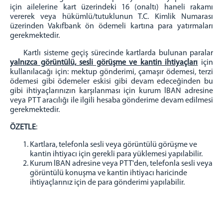
için ailelerine kart üzerindeki 16 (onaltı) haneli rakamı
ZİYARET BİLGİLENDİRME
vererek veya hükümlü/tutuklunun T.C. Kimlik Numarası
ZİYARET YÖNETMELİĞİ
üzerinden Vakıfbank ön ödemeli kartına para yatırmaları
gerekmektedir.
ZİYARET KURALLARI
Cenazeye Katılım ve Hasta Ziyareti İçin
Kartlı sisteme geçiş sürecinde kartlarda bulunan paralar
Doldurulacak Dilekçe Örneği
yalnızca görüntülü, sesli görüşme ve kantin ihtiyaçları
için
kullanılacağı için: mektup gönderimi, çamaşır ödemesi, terzi
KAMPÜS CİK
ödemesi gibi ödemeler eskisi gibi devam edeceğinden bu
gibi ihtiyaçlarınızın karşılanması için kurum lBAN adresine
İZMİR AÇIK CEZA İNFAZ KURUMU
veya PTT aracılığı ile ilgili hesaba gönderime devam edilmesi
İZMİR 1 NOLU KAPALI CİK
gerekmektedir.
İZMİR 2 NOLU KAPALI CİK
ÖZETLE
:
İZMİR 3 NOLU KAPALI CİK
Kartlara, telefonla sesli veya görüntülü görüşme ve
İZMİR 4 NOLU KAPALI CİK
kantin ihtiyacı için gerekli para yüklemesi yapılabilir.
İZMİR KADIN KAPALI CİK
Kurum lBAN adresine veya PTT'den, telefonla sesli veya
görüntülü konuşma ve kantin ihtiyacı haricinde
İZMİR ÇOCUK VE GENÇLİK KAPALI CİK
ihtiyaçlarınız için de para gönderimi yapılabilir.
PERSONEL
ŞİFRE İŞLEMLERİ