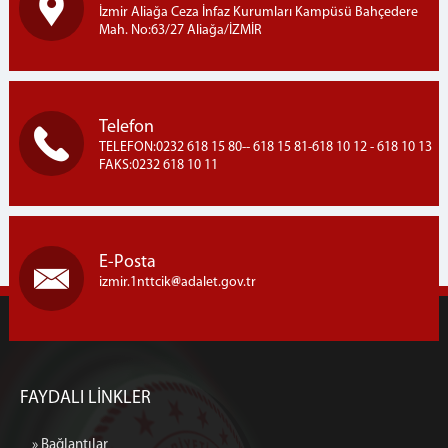
İzmir Aliağa Ceza İnfaz Kurumları Kampüsü Bahçedere
Mah. No:63/27 Aliağa/İZMİR
Telefon
TELEFON:0232 618 15 80-- 618 15 81-618 10 12 - 618 10 13
FAKS:0232 618 10 11
E-Posta
izmir.1nttcik
adalet.gov.tr
FAYDALI LİNKLER
» Bağlantılar