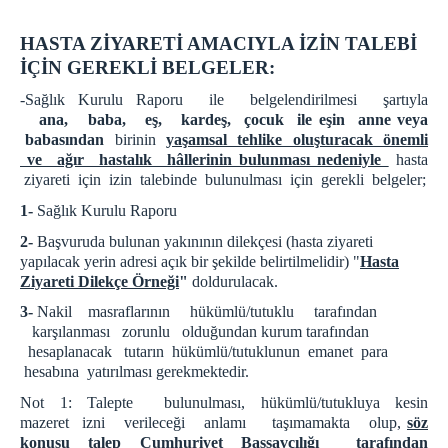
HASTA ZİYARETİ AMACIYLA İZİN TALEBİ
İÇİN GEREKLİ BELGELER:
-Sağlık Kurulu Raporu ile belgelendirilmesi şartıyla
ana, baba, eş, kardeş, çocuk ile eşin anne veya
babasından
birinin
yaşamsal tehlike oluşturacak önemli
ve ağır hastalık hâllerinin bulunması nedeniyle
hasta
ziyareti için izin talebinde bulunulması için gerekli belgeler;
1-
Sağlık Kurulu Raporu
2-
Başvuruda bulunan yakınının dilekçesi (hasta ziyareti
yapılacak yerin adresi açık bir şekilde belirtilmelidir) "
Hasta
Ziyareti Dilekçe Örneği
"
doldurulacak.
3-
Nakil masraflarının hükümlü/tutuklu tarafından
karşılanması zorunlu olduğundan kurum tarafından
hesaplanacak tutarın hükümlü/tutuklunun emanet para
hesabına yatırılması gerekmektedir.
Not 1: Talepte bulunulması, hükümlü/tutukluya kesin
mazeret izni verileceği anlamı taşımamakta olup,
söz
konusu
talep Cumhuriyet Başsavcılığı tarafından