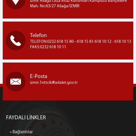
İzmir Aliağa Ceza İnfaz Kurumları Kampüsü Bahçedere
Mah. No:63/27 Aliağa/İZMİR
Telefon
TELEFON:0232 618 15 80-- 618 15 81-618 10 12 - 618 10 13
FAKS:0232 618 10 11
E-Posta
izmir.1nttcik
adalet.gov.tr
FAYDALI LİNKLER
» Bağlantılar