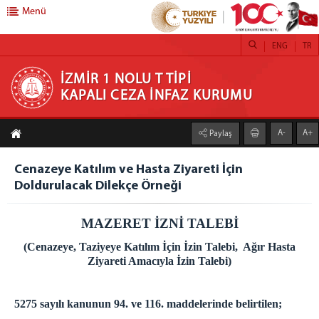
Menü
ENG
TR
İZMİR 1 NOLU T TİPİ KAPALI CEZA İNFAZ
İZMİR 1 NOLU T TİPİ
KAPALI CEZA İNFAZ KURUMU
KURUMU
A-
A+
Paylaş
ANASAYFA
KURUMUMUZ
Cenazeye Katılım ve Hasta Ziyareti İçin
Doldurulacak Dilekçe Örneği
STOR PERDE
STOR ZEBRA PERDE ATÖLYESİ
MAZERET İZNİ TALEBİ
HOBİ ATÖLYESİ
(Cenazeye, Taziyeye Katılım İçin İzin Talebi, Ağır Hasta
TİYATROLARIMIZ
Ziyareti Amacıyla İzin Talebi)
ATÖLYE VE İŞ YURTLARI
H/T BİLGİLENDİRME
5275 sayılı kanunun 94. ve 116. maddelerinde belirtilen;
EMANET PARA