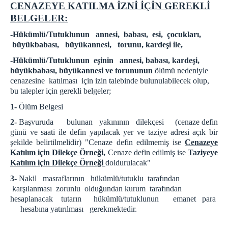
CENAZEYE KATILMA İZNİ İÇİN GEREKLİ
ZİYARET BİLGİLENDİRME
BELGELER:
ZİYARET YÖNETMELİĞİ
-Hükümlü/Tutuklunun annesi, babası, esi, çocukları,
ZİYARET KURALLARI
büyükbabası, büyükannesi, torunu, kardeşi ile,
Cenazeye Katılım ve Hasta Ziyareti İçin
-
Hükümlü/Tutuklunun eşinin annesi, babası, kardeşi,
Doldurulacak Dilekçe Örneği
büyükbabası, büyükannesi ve torununun
ölümü nedeniyle
KAMPÜS CİK
cenazesine katılması için izin talebinde bulunulabilecek olup,
bu talepler için gerekli belgeler;
İZMİR AÇIK CEZA İNFAZ KURUMU
1-
Ölüm Belgesi
İZMİR 1 NOLU KAPALI CİK
2-
Başvuruda bulunan yakınının dilekçesi (cenaze defin
İZMİR 2 NOLU KAPALI CİK
günü ve saati ile defin yapılacak yer ve taziye adresi açık bir
İZMİR 3 NOLU KAPALI CİK
şekilde belirtilmelidir) "Cenaze defin edilmemiş ise
Cenazeye
Katılım için Dilekçe Örneği,
Cenaze defin edilmiş ise
Taziyeye
İZMİR 4 NOLU KAPALI CİK
Katılım için Dilekçe Örneği
doldurulacak"
İZMİR KADIN KAPALI CİK
3-
Nakil masraflarının hükümlü/tutuklu tarafından
İZMİR ÇOCUK VE GENÇLİK KAPALI CİK
karşılanması zorunlu olduğundan kurum tarafından
hesaplanacak tutarın hükümlü/tutuklunun emanet para
PERSONEL
hesabına yatırılması gerekmektedir.
ŞİFRE İŞLEMLERİ