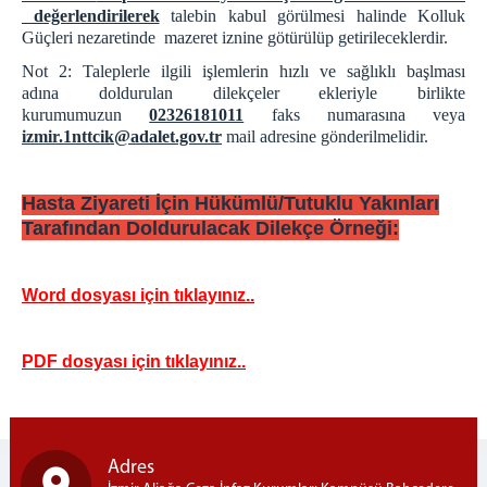
değerlendirilerek
talebin kabul görülmesi halinde Kolluk
Güçleri nezaretinde mazeret iznine götürülüp getirileceklerdir.
Not 2: Taleplerle ilgili işlemlerin hızlı ve sağlıklı başlması
adına doldurulan dilekçeler ekleriyle birlikte
kurumumuzun
02326181011
faks numarasına veya
izmir.1nttcik@adalet.gov.tr
mail adresine gönderilmelidir.
Hasta Ziyareti İçin Hükümlü/Tutuklu Yakınları
Tarafından Doldurulacak Dilekçe Örneği:
Word dosyası için tıklayınız..
PDF dosyası için tıklayınız..
Adres