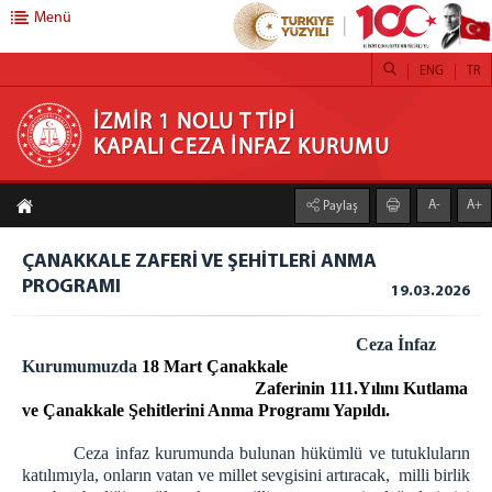
Menü
ENG
TR
İZMİR 1 NOLU T TİPİ KAPALI CEZA İNFAZ
İZMİR 1 NOLU T TİPİ
KAPALI CEZA İNFAZ KURUMU
KURUMU
A-
A+
Paylaş
ANASAYFA
KURUMUMUZ
ÇANAKKALE ZAFERİ VE ŞEHİTLERİ ANMA
PROGRAMI
STOR PERDE
19.03.2026
STOR ZEBRA PERDE ATÖLYESİ
Ceza İnfaz
HOBİ ATÖLYESİ
Kurumumuzda
18 Mart Çanakkale
TİYATROLARIMIZ
Zaferinin 111.Yılını Kutlama
ve Çanakkale Şehitlerini Anma Programı Yapıldı.
ATÖLYE VE İŞ YURTLARI
H/T BİLGİLENDİRME
Ceza infaz kurumunda bulunan hükümlü ve tutukluların
katılımıyla, onların vatan ve millet sevgisini artıracak, milli birlik
EMANET PARA