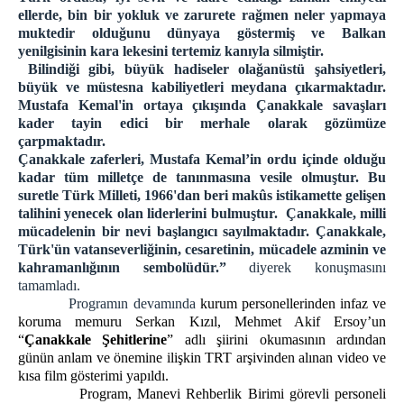
E-imza Sifre Videolu Anlatım
ellerde, bin bir yokluk ve zarurete rağmen neler yapmaya
Uyap Şifre Alma Video
muktedir olduğunu dünyaya göstermiş ve Balkan
yenilgisinin kara lekesini tertemiz kanıyla silmiştir.
Telefondan Uyap Şifre Değiştirme İşlemleri
Bilindiği gibi, büyük hadiseler olağanüstü şahsiyetleri,
GİRİŞ BAĞLANTILARI
büyük ve müstesna kabiliyetleri meydana çıkarmaktadır.
Portal Giriş
Mustafa Kemal'in ortaya çıkışında Çanakkale savaşları
kader tayin edici bir merhale olarak gözümüze
İntranet Giriş
çarpmaktadır.
Uyap Giriş
Çanakkale zaferleri, Mustafa Kemal’in ordu içinde olduğu
kadar tüm milletçe de tanınmasına vesile olmuştur. Bu
Medsis Giriş
suretle Türk Milleti, 1966'dan beri makûs istikamette gelişen
CTİK Giriş
talihini yenecek olan liderlerini bulmuştur. Çanakkale, milli
Uyap E-Posta Giriş
mücadelenin bir nevi başlangıcı sayılmaktadır. Çanakkale,
Türk'ün vatanseverliğinin, cesaretinin, mücadele azminin ve
İLETİŞİM
kahramanlığının sembolüdür.”
diyerek konuşmasını
tamamladı.
Programın devamında
kurum personellerinden infaz ve
koruma memuru Serkan Kızıl, Mehmet Akif Ersoy’un
“
Çanakkale Şehitlerine
” adlı şiirini okumasının ardından
günün anlam ve önemine ilişkin TRT arşivinden alınan video ve
kısa film gösterimi yapıldı.
Program, Manevi Rehberlik Birimi görevli personeli