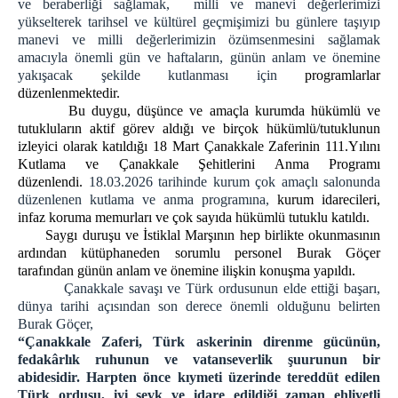
ve beraberliği sağlamak, milli ve manevi değerlerimizi
ZİYARET BİLGİLENDİRME
yükselterek tarihsel ve kültürel geçmişimizi bu günlere taşıyıp
manevi ve milli değerlerimizin özümsenmesini sağlamak
ZİYARET YÖNETMELİĞİ
amacıyla önemli gün ve haftaların, günün anlam ve önemine
ZİYARET KURALLARI
yakışacak şekilde kutlanması için
programlarlar
düzenlenmektedir.
Cenazeye Katılım ve Hasta Ziyareti İçin
Bu duygu, düşünce ve amaçla kurumda hükümlü ve
Doldurulacak Dilekçe Örneği
tutukluların aktif görev aldığı ve birçok hükümlü/tutuklunun
KAMPÜS CİK
izleyici olarak katıldığı 18 Mart Çanakkale Zaferinin 111.Yılını
Kutlama ve Çanakkale Şehitlerini Anma Programı
İZMİR AÇIK CEZA İNFAZ KURUMU
düzenlendi.
18.03.2026 tarihinde kurum çok amaçlı salonunda
İZMİR 1 NOLU KAPALI CİK
düzenlenen kutlama ve anma programına,
kurum idarecileri,
infaz koruma memurları ve çok sayıda hükümlü tutuklu katıldı.
İZMİR 2 NOLU KAPALI CİK
Saygı duruşu ve İstiklal Marşının hep birlikte okunmasının
İZMİR 3 NOLU KAPALI CİK
ardından kütüphaneden sorumlu personel Burak Göçer
İZMİR 4 NOLU KAPALI CİK
tarafından günün anlam ve önemine ilişkin konuşma yapıldı.
Çanakkale savaşı ve Türk ordusunun elde ettiği başarı,
İZMİR KADIN KAPALI CİK
dünya tarihi açısından son derece önemli olduğunu belirten
İZMİR ÇOCUK VE GENÇLİK KAPALI CİK
Burak Göçer,
“Çanakkale Zaferi, Türk askerinin direnme gücünün,
PERSONEL
fedakârlık ruhunun ve vatanseverlik şuurunun bir
ŞİFRE İŞLEMLERİ
abidesidir. Harpten önce kıymeti üzerinde tereddüt edilen
Türk ordusu, iyi sevk ve idare edildiği zaman ehliyetli