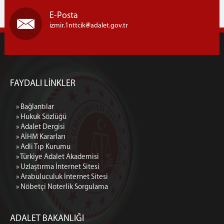
E-Posta
izmir.1nttcik
adalet.gov.tr
FAYDALI LİNKLER
» Bağlantılar
» Hukuk Sözlüğü
» Adalet Dergisi
» AİHM Kararları
» Adli Tıp Kurumu
» Türkiye Adalet Akademisi
» Uzlaştırma İnternet Sitesi
» Arabuluculuk İnternet Sitesi
» Nöbetçi Noterlik Sorgulama
ADALET BAKANLIĞI