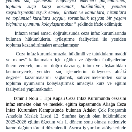
yeniden suç işlemesini engelleyici etkenleri güçlendirmek,
toplumu suça karşı korumak, hükümlünün; yeniden
ZİYARET BİLGİLENDİRME
sosyalleşmesini teşvik etmek, üretken ve kanunlara, nizamlara
ZİYARET YÖNETMELİĞİ
ve toplumsal kurallara saygılı, sorumluluk taşıyan bir yaşam
ZİYARET KURALLARI
biçimine uyumunu kolaylaştırmaktır.”
şeklinde ifade edilmiştir.
Cenazeye Katılım ve Hasta Ziyareti İçin
İnfazın temel amacı doğrultusunda ceza infaz kurumlarında
Doldurulacak Dilekçe Örneği
bulunan hükümlülerin, iyileştirme faaliyetleri ile yeniden
topluma kazandırılmaları amaçlanmıştır.
KAMPÜS CİK
Ceza infaz kurumlarımızda, hükümlü ve tutukluların maddî
İZMİR AÇIK CEZA İNFAZ KURUMU
ve manevî kalkınmaları için eğitim ve öğretim faaliyetlerine
İZMİR 1 NOLU KAPALI CİK
önem vererek, onların doğru davranış, tutum ve alışkanlıkları
benimseyerek, yeniden suç işlemelerini önleyecek ahlâkî
İZMİR 2 NOLU KAPALI CİK
değerler kazanmalarını sağlamak, salıverilmelerinden sonra
İZMİR 3 NOLU KAPALI CİK
topluma uyumlarını kolaylaştırmak amacıyla kurs ve eğitim
İZMİR 4 NOLU KAPALI CİK
faaliyetleri yapılmaktadır.
İZMİR KADIN KAPALI CİK
İzmir 1 Nolu T Tipi Kapalı Ceza İnfaz Kurumunda cezasını
infaz etmekte olan ve mesleki eğitim kapsamında Aliağa Ceza
İZMİR ÇOCUK VE GENÇLİK KAPALI CİK
İnfaz Kurumları Kampüsünde bulunan
Adalet
Çok Programlı
PERSONEL
Anadolu Meslek Lisesi 12. Sınıfına kayıtlı olan hükümlülere
2025-2026 eğitim öğretim yılı 1. dönem sonu olması nedeniyle
ŞİFRE İŞLEMLERİ
karne dağıtım töreni düzenlendi. Ayrıca iş yurtları atölyelerinde