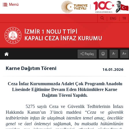
Menü
ENG
TR
İZMİR 1 NOLU T TİPİ KAPALI CEZA İNFAZ
İZMİR 1 NOLU T TİPİ
KAPALI CEZA İNFAZ KURUMU
KURUMU
A-
A+
Paylaş
ANASAYFA
KURUMUMUZ
Karne Dağıtım Töreni
16.01.2026
STOR PERDE
Ceza İnfaz Kurumumuzda Adalet Çok Programlı Anadolu
STOR ZEBRA PERDE ATÖLYESİ
Lisesinde Eğitimine Devam Eden Hükümlülere Karne
HOBİ ATÖLYESİ
Dağıtım Töreni Yapıldı.
TİYATROLARIMIZ
5275 sayılı Ceza ve Güvenlik Tedbirlerinin İnfazı
ATÖLYE VE İŞ YURTLARI
Hakkında Kanun’un 3’üncü maddesi “
Ceza ve güvenlik
tedbirlerinin infazı ile ulaşılmak istenilen temel amaç, öncelikle
H/T BİLGİLENDİRME
genel ve özel önlemeyi sağlamak, bu maksatla hükümlünün
EMANET PARA