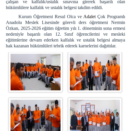
E-imza Sifre Videolu Anlatım
çalışan ve kalfalık/ustalık sınavına girerek başarılı olan
hükümlülere kalfalık ve ustalık belgesi takdim edildi.
Uyap Şifre Alma Video
Kurum Öğretmeni Resul Olca ve
Adalet
Çok Programlı
Telefondan Uyap Şifre Değiştirme İşlemleri
Anadolu Meslek Lisesinde görevli ders öğretmeni Nermin
GİRİŞ BAĞLANTILARI
Özkan, 2025-2026 eğitim öğretim yılı 1. döneminin sona ermesi
Portal Giriş
nedeniyle başarılı olan 12. Sınıf öğrencilerini ve mesleki
eğitimlerine devam ederken kalfalık ve ustalık belgesi almaya
İntranet Giriş
hak kazanan hükümlüleri tebrik ederek karnelerini dağıttılar.
Uyap Giriş
Medsis Giriş
CTİK Giriş
Uyap E-Posta Giriş
İLETİŞİM